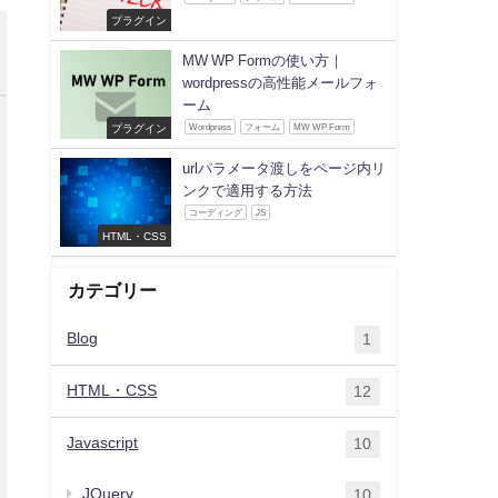
プラグイン
MW WP Formの使い方｜
wordpressの高性能メールフォ
ーム
プラグイン
Wordpress
フォーム
MW WP Form
urlパラメータ渡しをページ内リ
ンクで適用する方法
コーディング
JS
HTML・CSS
カテゴリー
Blog
1
HTML・CSS
12
Javascript
10
JQuery
10