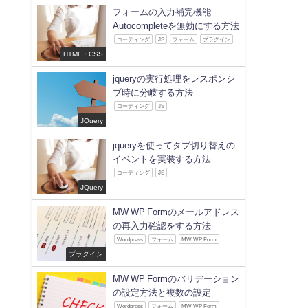
フォームの入力補完機能
Autocompleteを無効にする方法
コーディング
JS
フォーム
プラグイン
HTML・CSS
jqueryの実行処理をレスポンシ
ブ時に分岐する方法
コーディング
JS
JQuery
jqueryを使ってタブ切り替えの
イベントを実装する方法
コーディング
JS
JQuery
MW WP Formのメールアドレス
の再入力確認をする方法
Wordpress
フォーム
MW WP Form
プラグイン
MW WP Formのバリデーション
の設定方法と複数の設定
Wordpress
フォーム
MW WP Form