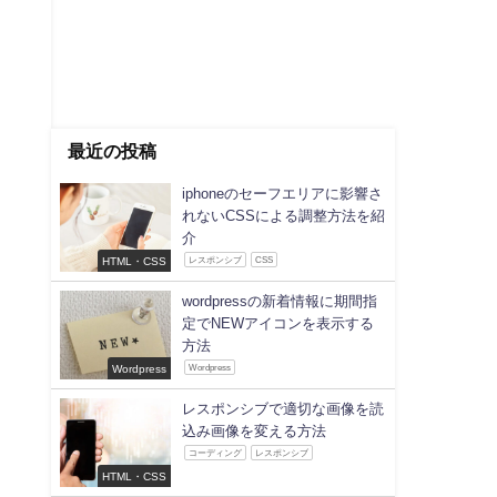
最近の投稿
iphoneのセーフエリアに影響さ
れないCSSによる調整方法を紹
介
HTML・CSS
レスポンシブ
CSS
wordpressの新着情報に期間指
定でNEWアイコンを表示する
方法
Wordpress
Wordpress
レスポンシブで適切な画像を読
込み画像を変える方法
コーディング
レスポンシブ
HTML・CSS